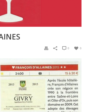
AINES
0
0